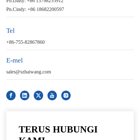
Pn.Daisy: +86 13798255912
Pn.Cindy: +86 18682200597
Tel
+86-755-82867860
E-mel
sales@szhaiwang.com
TERUS HUBUNGI