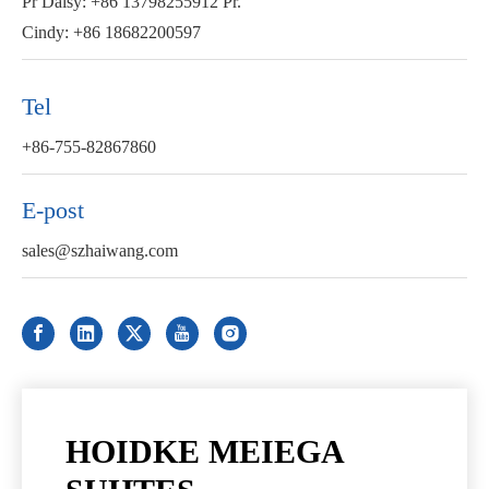
Pr Daisy: +86 13798255912 Pr.
Cindy: +86 18682200597
Tel
+86-755-82867860
E-post
sales@szhaiwang.com
HOIDKE MEIEGA