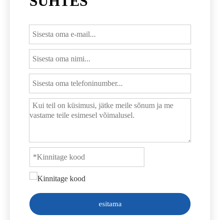
SUHTES
esitama