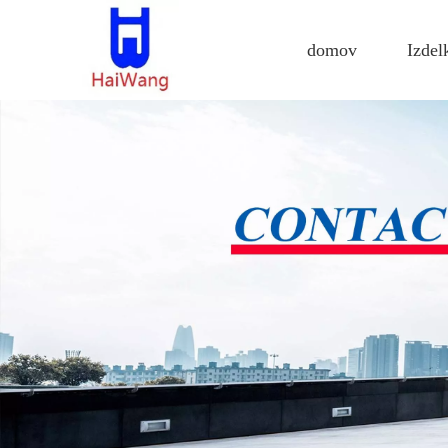
domov
Izdel