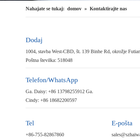
Nahajate se tukaj:
domov
»
Kontaktirajte nas
Dodaj
1004, stavba West-CBD, št. 139 Binhe Rd, okrožje Futian
Poštna številka: 518048
Telefon/WhatsApp
Ga. Daisy: +86 13798255912 Ga.
Cindy: +86 18682200597
Tel
E-pošta
+86-755-82867860
sales@szhaiw