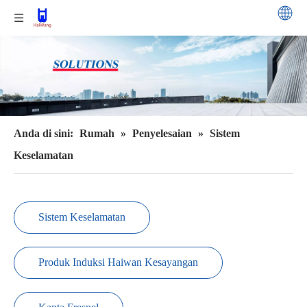
Anda di sini:
Rumah
»
Penyelesaian
»
Sistem
Keselamatan
Sistem Keselamatan
Produk Induksi Haiwan Kesayangan