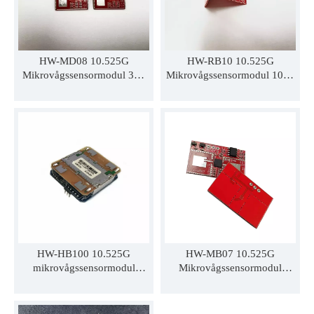
HW-MD08 10.525G
HW-RB10 10.525G
Mikrovågssensormodul 360
Mikrovågssensormodul 10 m
graders detekteringssensor
avståndsmodul för
rörelsesensordetektor smart
rörelsesensor
hem
HW-HB100 10.525G
HW-MB07 10.525G
mikrovågssensormodul
Mikrovågssensormodul
fixfrekvens
Rörelsesensor med
rörelsesensormodul för 20 m
kortdistansdetektering
detekteringsavstånd
Stabilare arbete