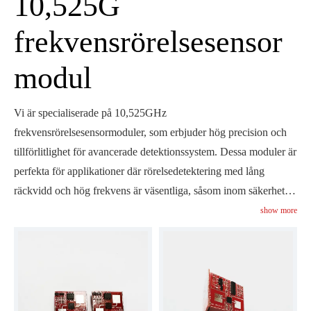
10,525G
frekvensrörelsesensor
modul
Vi är specialiserade på 10,525GHz
frekvensrörelsesensormoduler, som erbjuder hög precision och
tillförlitlighet för avancerade detektionssystem. Dessa moduler är
perfekta för applikationer där rörelsedetektering med lång
räckvidd och hög frekvens är väsentliga, såsom inom säkerhet
och trafikövervakning. Våra sensorer ger exakt detektering även
show more
under utmanande förhållanden, vilket garanterar maximal
säkerhet och effektivitet. Vi erbjuder även anpassningsbara
alternativ för att skräddarsy modulerna efter dina specifika
behov. Utforska hur våra 10,525 GHz-moduler kan förbättra
dina projekt med banbrytande teknik.