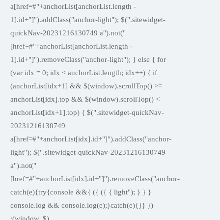
a[href=#"+anchorList[anchorList.length -
1].id+"]").addClass("anchor-light"); $(".sitewidget-
quickNav-20231216130749 a").not("
[href=#"+anchorList[anchorList.length -
1].id+"]").removeClass("anchor-light"); } else { for
(var idx = 0; idx < anchorList.length; idx++) { if
(anchorList[idx+1] && $(window).scrollTop() >=
anchorList[idx].top && $(window).scrollTop() <
anchorList[idx+1].top) { $(".sitewidget-quickNav-
20231216130749
a[href=#"+anchorList[idx].id+"]").addClass("anchor-
light"); $(".sitewidget-quickNav-20231216130749
a").not("
[href=#"+anchorList[idx].id+"]").removeClass("anchor-
light"); } } } } }) }) }catch(e){try{console &&
console.log && console.log(e);}catch(e){}} })
(window, $);