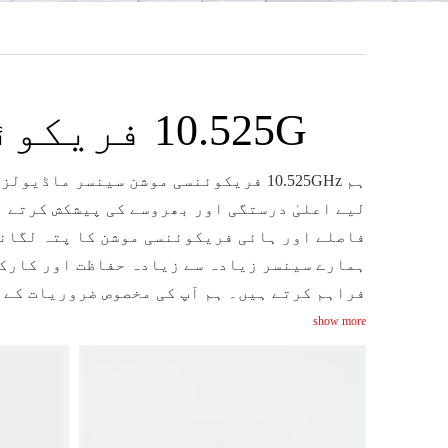
10.525G فریکوئنسی موشن سینسر ماڈیول
ہم 10.525GHz فریکوئنسی موشن سینسر م
لیے اعلیٰ درستگی اور بھروسے کی پیشکش کرتے 
فاصلے اور ہائی فریکوئنسی موشن کا پتہ لگان
ہمارے سینسر زیادہ سے زیادہ حفاظت اور کارکر
فراہم کرتے ہیں۔ ہم آپ کی مخصوص ضروریات کے 
show more
بڑھا سکتے ہیں۔