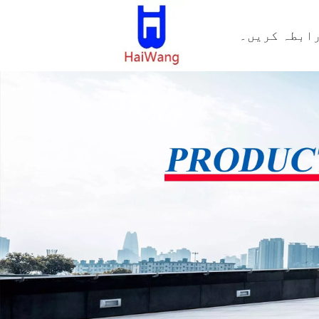
رابطہ کریں۔