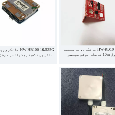
HW-RB10 10.525G مائکروویو سینسر
HW-HB100 10.525G ما
ماڈیول 10m فاصلہ موشن سینسر
ماڈیول فکس فریکوئنسی موشن
ماڈیول
ماڈیول 20 میٹر کے فاصلے
لگاتا ہے