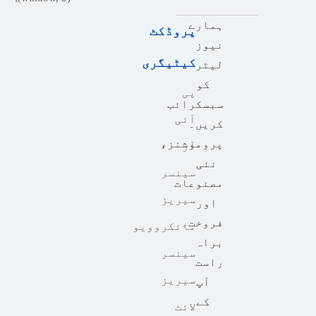
ہمارے
پروڈکٹ
نیوز
کیٹیگری
لیٹر
کو
پی
سبسکرائب
آئی
کریں۔
پروموشنز،
آر
نئی
سینسر
مصنوعات
سیریز
اور
فروخت۔
مائکروویو
براہ
سینسر
راست
سیریز
آپ
کے
لائٹ