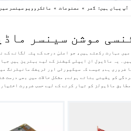
آپ یہاں ہیں:
گھر
»
مصنوعات
»
مائکروویو سینسر سیر
اڈیولز میں مہارت رکھتے ہیں، جو اعلیٰ درجے کے پتہ لگانے کے ن
ہیں۔ یہ ماڈیول ان ایپلی کیشنز کے لیے بہترین ہیں جہاں
ا ضروری ہے، جیسے کہ سیکیورٹی اور ٹریفک مانیٹرنگ می
دگی کو یقینی بناتے ہوئے، مشکل حالات میں بھی درست شن
مطابق ماڈیولز کو تیار کرنے کے لیے حسب ضرورت اختیارا
پیش کرتے ہیں۔ دریافت کریں کہ ہمارے 10.525GHz ماڈیول کس طرح جدید ٹیکنالوجی کے ساتھ آپ کے پ