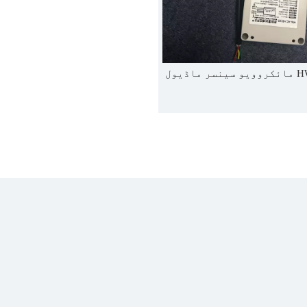
ماڈیول