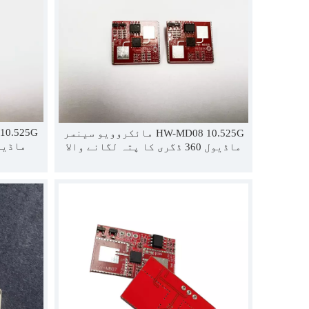
HW-MD08 10.525G مائکروویو سینسر
ماڈیول 360 ڈگری کا پتہ لگانے والا
سینسر موشن سینسر ڈیٹیکٹر سمارٹ
ہوم