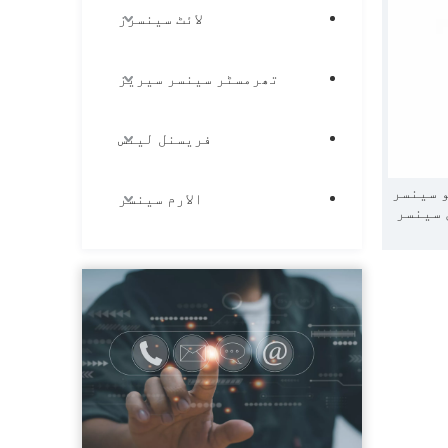
لائٹ سینسرز
تھرمسٹر سینسر سیریز
فریسنل لینس
ئکروویو سینسر
الارم سینسر
 سینسر
 کا پتہ