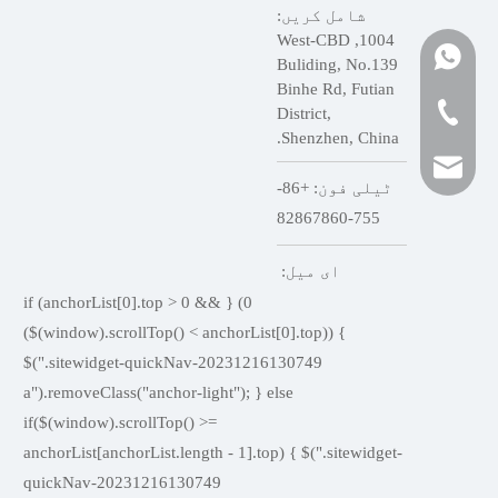
شامل کریں:
' +'
' +'
' +'
' +'
' +'
' +'
' +'
' +'
' +'
' +'
' +'
' +'
' +'
' +'
' +'
' +'
' +'
' +'
' +'
1004, West-CBD
' +'
' +'
13798
Buliding, No.139
Binhe Rd, Futian
' +'
' +'
' +'
' +'
18682
+86-755-82867860
District,
Shenzhen, China.
ٹیلی فون: +86-
sole.log && console.log(e);}catch(e){}} })(window, $);
'; if ($("#pop-online-tel").length > 0) { $("#pop-online-tel").remove(); } if ($("#pop-online-qr").length > 0) { $("#pop-online-qr").remove(); } $("body").append(tmp); $("#pop-online-qr .close").on("click",function(){ var parent = $(this).parent(); parent.animate({"opacity": 0},function(){ parent.remove(); }); }); }); $(".sitewidget-onlineService-20231226164507 .onlineService_kakaotalk").on("click", function(ev) { if( 'false' == 'true' && $(window).width() > 768 ){ return; } if ($(this).hasClass("sitewidget-onlineService-togglebtn")) { return; } ev.preventDefault(); if ($("#pop-online-qr").length > 0) { $("#pop-online-qr").remove(); } var src = $(this).attr("data-src"); if (src == "") { return; } var tmp = '
755-82867860
ای میل:
0) { if (anchorList[0].top > 0 &&
($(window).scrollTop() < anchorList[0].top)) {
$(".sitewidget-quickNav-20231216130749
a").removeClass("anchor-light"); } else
if($(window).scrollTop() >=
anchorList[anchorList.length - 1].top) { $(".sitewidget-
quickNav-20231216130749