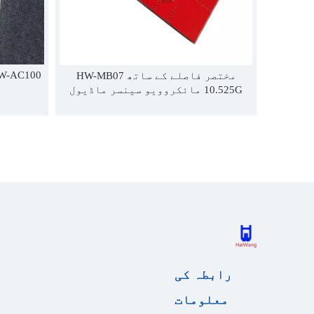
HW-AC100 مائکروویو سینسر 
مختصر فاصلے کے ساتھ HW-MB07
10.525G مائکروویو سینسر ماڈیول
موشن سینسر مزید مستحکم کام کا پتہ
لگاتا ہے۔
رابطہ کی
معلومات