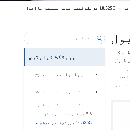
یز
»
10.525G فریکوئنسی موشن سینسر ماڈیول
ظام کے
پروڈکٹ کیٹیگری
 طویل
ں۔
پی آئی آر سینسر سیریز
اخت
ت بھی
مائکروویو سینسر سیریز
روجیکٹس کو
مائکروویو سینسر ماڈیول
5.8 جی فریکوئنسی موشن سینسر ماڈیول
10.525G فریکوئنسی موشن سینسر ماڈیول