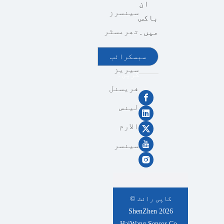
ان
سینسرز
باکس
تھرمسٹر
میں۔
سینسر
سبسکرائب
سیریز
کریں۔
فریسنل
لینس
الارم
سینسر
کاپی رائٹ ©
ShenZhen
2026
HaiWang Sensor Co.,