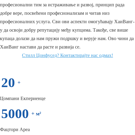
професионални тим за истраживање и развој, принцип рада
добре вере, посвећени професионализам и читав низ
професионалних услуга. Сви ови аспекти омогућавају ХаиВанг-
у да освоји добру репутацију међу купцима. Такође, све више
купаца долази да нам пружи подршку и верује нам. Ово чини да
ХаиВанг настави да расте и развија се.
Стилл Цонфусед? Контактирајте нас одмах!
20
+
Цомпани Екпериенце
5000
+ м²
Фацтори Ареа