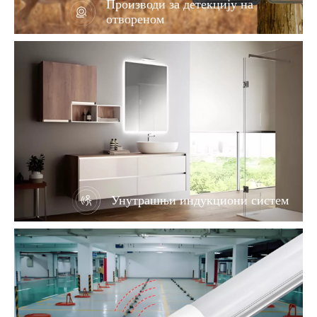
Производи за детекцију на
отвореном
Унутрашњи индукциони систем