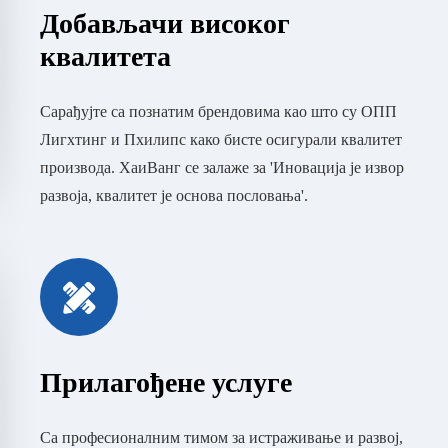
Добављачи високог
квалитета
Сарађујте са познатим брендовима као што су ОПП
Лигхтинг и Пхилипс како бисте осигурали квалитет
производа. ХаиВанг се залаже за 'Иновација је извор
развоја, квалитет је основа пословања'.
Прилагођене услуге
Са професионалним тимом за истраживање и развој,