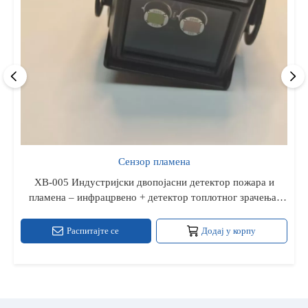
Сензор пламена
ХВ-005 Индустријски двопојасни детектор пожара и
пламена – инфрацрвено + детектор топлотног зрачења,
брзи одзив 5–10 с, релеј и ТТЛ излаз високог нивоа,
напајано РС‑8, метално кућиште ИП66 за затворене и
Распитајте се
Додај у корпу
спољашње просторе