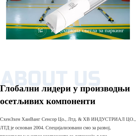
Индукциона светла за паркинг
Глобални лидери у производњи
осетљивих компоненти
СхенЗхен ХаиВанг Сенсор Цо., Лтд. & ХВ ИНДУСТРИАЛ ЦО.,
ЛТД је основан 2004. Специјализовани смо за развој,