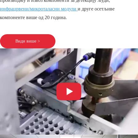
производњу и извоз компоненти за детекцију људи,
инфрацрвени/микроталасни модули
и друге осетљиве
компоненте више од 20 година.
Види више >