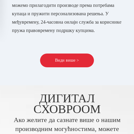
можемо прилагодити производе према потребама
купаца и пружити персонализована решења. У
међувремену, 24-часовна онлајн служба за кориснике
пружа правовремену подршку купцима.
Види више >
ДИГИТАЛ
СХОВРООМ
Ако желите да сазнате више о нашим
производним могућностима, можете