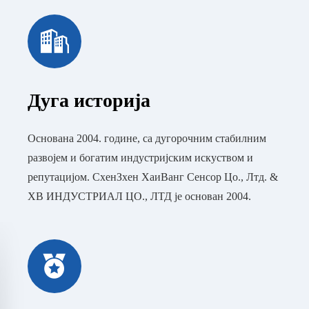
Дуга историја
Основана 2004. године, са дугорочним стабилним
развојем и богатим индустријским искуством и
репутацијом. СхенЗхен ХаиВанг Сенсор Цо., Лтд. &
ХВ ИНДУСТРИАЛ ЦО., ЛТД је основан 2004.