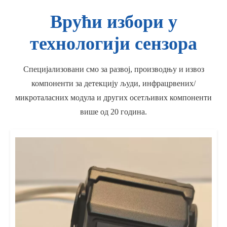
Врући избори у
технологији сензора
Специјализовани смо за развој, производњу и извоз
компоненти за детекцију људи, инфрацрвених/
микроталасних модула и других осетљивих компоненти
више од 20 година.