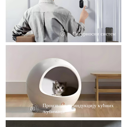
Сигурносни систем
Производи за индукцију кућних
љубимаца