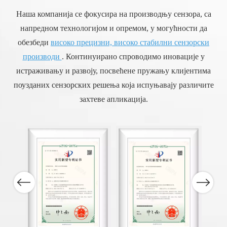
Наша компанија се фокусира на производњу сензора, са
напредном технологијом и опремом, у могућности да
обезбеди
високо прецизни, високо стабилни сензорски
производи
. Континуирано спроводимо иновације у
истраживању и развоју, посвећене пружању клијентима
поузданих сензорских решења која испуњавају различите
захтеве апликација.
Previous
Next