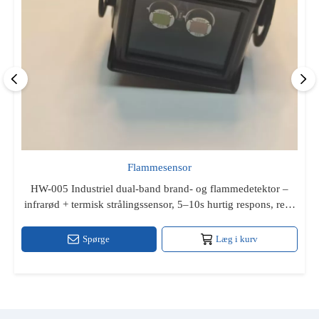
Flammesensor
HW-005 Industriel dual-band brand- og flammedetektor –
infrarød + termisk strålingssensor, 5–10s hurtig respons, relæ
og højniveau TTL-udgang, RS-8-drevet, IP66 metalkabinet til
indendørs/udendørs haza
Spørge
Læg i kurv