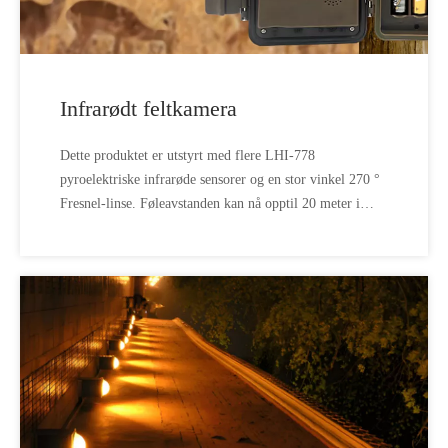
Infrarødt feltkamera
Dette produktet er utstyrt med flere LHI-778
pyroelektriske infrarøde sensorer og en stor vinkel 270 °
Fresnel-linse. Føleavstanden kan nå opptil 20 meter i
feltdeteksjonsområdet. I naturen er det ingen dyr i
kameraets synsfelt, og kameraet vil være i dvale og
strømspare