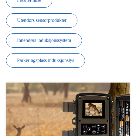
Fresnel-linse
Utendørs sensorprodukter
Innendørs induksjonssystem
Parkeringsplass induksjonslys