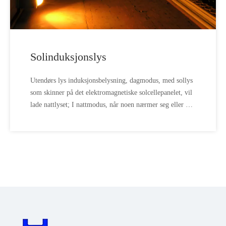
Solinduksjonslys
Utendørs lys induksjonsbelysning, dagmodus, med sollys
som skinner på det elektromagnetiske solcellepanelet, vil
lade nattlyset; I nattmodus, når noen nærmer seg eller går
forbi induksjonsnattlyset, vil lyset automatisk slå seg på,
og når personell går, vil lyset automatisk