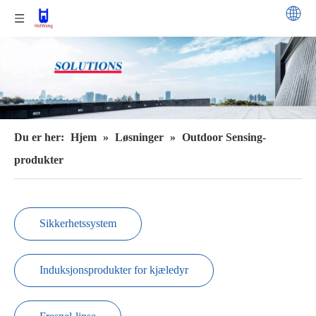
Du er her:
Hjem
»
Løsninger
»
Outdoor Sensing-
produkter
Sikkerhetssystem
Induksjonsprodukter for kjæledyr