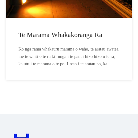
Te Marama Whakakoranga Ra
Ko nga rama whakauru marama o waho, te aratau awatea,
me te whiti o te ra ki runga i te panui hiko hiko o te ra,
ka utu i te marama o te po; I roto i te aratau po, ka
whakatata atu, ka whiti ranei tetahi i te rama o te po
whakaurunga, ka huri aunoa te rama, a ka wehe atu nga
kaimahi, ka aunoa te rama.