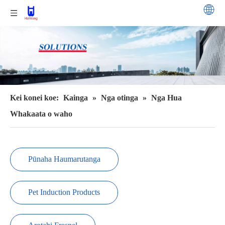
Kei konei koe:
Kainga
»
Nga otinga
»
Nga Hua
Whakaata o waho
Pūnaha Haumarutanga
Pet Induction Products