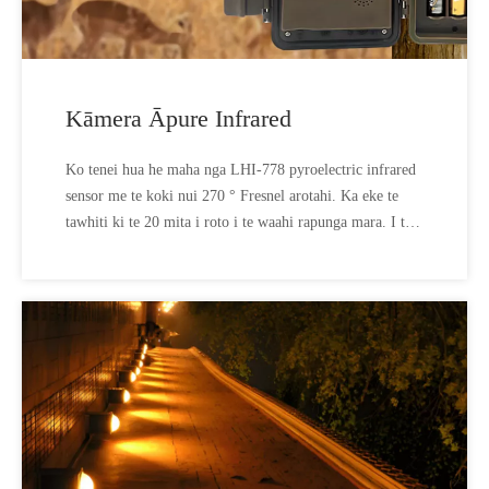
Kāmera Āpure Infrared
Ko tenei hua he maha nga LHI-778 pyroelectric infrared
sensor me te koki nui 270 ° Fresnel arotahi. Ka eke te
tawhiti ki te 20 mita i roto i te waahi rapunga mara. I te
ngahere, karekau he kararehe kei te tirohanga a te
kaamera, ka moe te kamera me te penapena hiko.