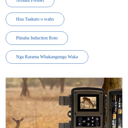
Arotahi Fresnel
Hua Taakaro o waho
Pūnaha Induction Roto
Nga Rarama Whakangungu Waka