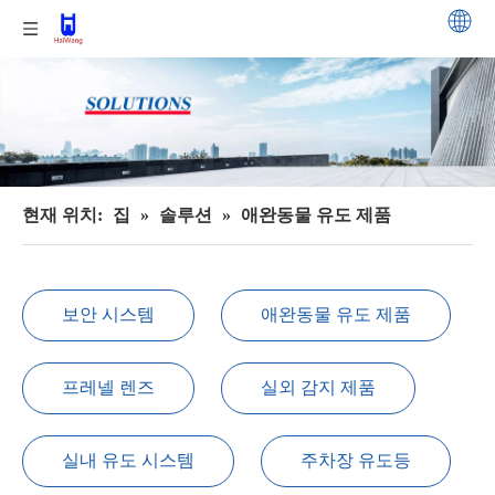
현재 위치:
집
»
솔루션
»
애완동물 유도 제품
보안 시스템
애완동물 유도 제품
프레넬 렌즈
실외 감지 제품
실내 유도 시스템
주차장 유도등