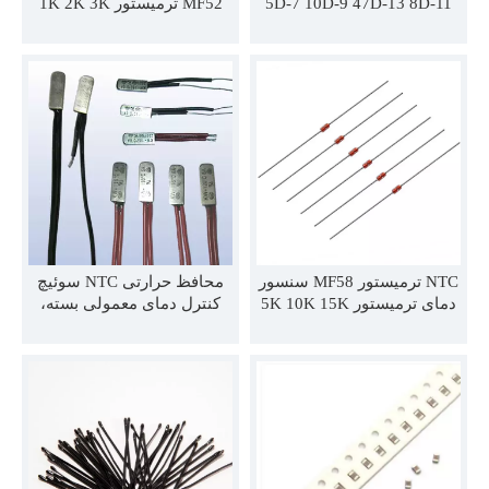
5D-7 10D-9 47D-13 8D-11
MF52 ترمیستور 1K 2K 3K
5K 10K 20K 50K 100K 3435
30D-15
3950 4000 4150 4500 B
مقدار 1% PVC یا سیم لعابی
NTC ترمیستور MF58 سنسور
محافظ حرارتی NTC سوئیچ
دمای ترمیستور 5K 10K 15K
کنترل دمای معمولی بسته،
20K 30K 40K 50K 150K
سوئیچ کنترل دمای معمولی
برای تشخیص دما ترمیستور
باز، سوئیچ تنظیم مجدد
دمای منفی NTC
MF58103F3950