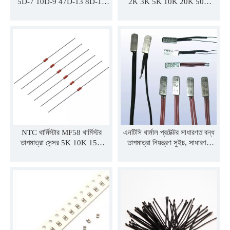
5D-7 10D-9 47D-13 8D-11
2K 3K 5K 10K 20K 50K
30D-15
100K 3435 3950 4000 4150
4500 B মান 1% পিভিসি বা
এনামেলড ওয়্যার
NTC থার্মিস্টার MF58 থার্মিস্টর
এনটিসি থার্মাল প্রটেক্টর সাধারণত বন্ধ
তাপমাত্রা সেন্সর 5K 10K 15K
তাপমাত্রা নিয়ন্ত্রণ সুইচ, সাধারণত
20K 30K 40K 50K 150K
খোলা তাপমাত্রা নিয়ন্ত্রণ সুইচ, রিসেট
তাপমাত্রা সনাক্তকরণের জন্য NTC
সুইচ
নেতিবাচক তাপমাত্রা থার্মিস্টর
MF58103F3950