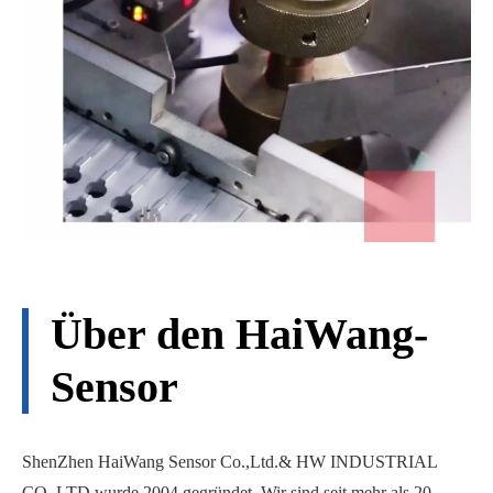
Über den HaiWang-
Sensor
ShenZhen HaiWang Sensor Co.,Ltd.& HW INDUSTRIAL
CO.,LTD wurde 2004 gegründet. Wir sind seit mehr als 20