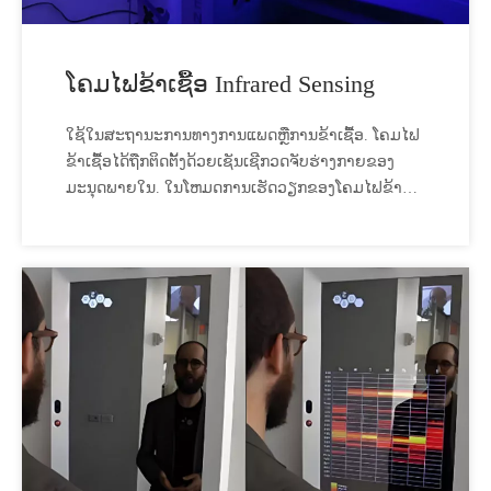
ໂຄມໄຟຂ້າເຊື້ອ Infrared Sensing
ໃຊ້ໃນສະຖານະການທາງການແພດຫຼືການຂ້າເຊື້ອ. ໂຄມໄຟ
ຂ້າເຊື້ອໄດ້ຖືກຕິດຕັ້ງດ້ວຍເຊັນເຊີກວດຈັບຮ່າງກາຍຂອງ
ມະນຸດພາຍໃນ. ໃນໂຫມດການເຮັດວຽກຂອງໂຄມໄຟຂ້າ
ເຊື້ອ, ເມື່ອມີຄົນເຂົ້າຫາຢ່າງກະທັນຫັນ, ໂຄມໄຟຂ້າເຊື້ອຈະ
ປິດຢ່າງໄວວາເພື່ອຫຼີກເວັ້ນການທໍາລາຍ UV ຕໍ່ກັບຮ່າງກາຍ
ຂອງມະນຸດ. ເມື່ອບຸກຄະລາກອນອອກຈາກ ທ