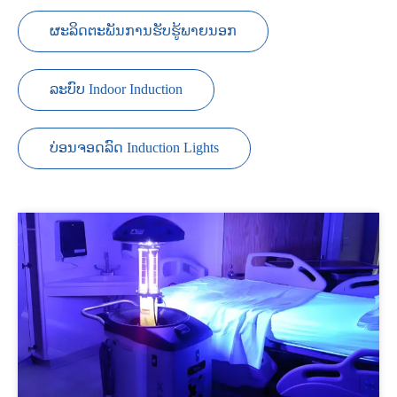
ຜະລິດຕະພັນການຮັບຮູ້ພາຍນອກ
ລະບົບ Indoor Induction
ບ່ອນຈອດລົດ Induction Lights