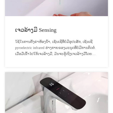
ເຈວລ້າງມື Sensing
ໃຊ້ໃນການຕັ້ງຄ່າຫ້ອງນ້ໍາ, ເຊັນເຊີທີ່ບໍ່ມີອຸປະສັກ, ເຊັນເຊີ
pyroelectric infrared ຮ່າງກາຍຂອງມະນຸດທີ່ບໍ່ມີການຕິດຕໍ່.
ເມື່ອມືເຂົ້າໄປໃກ້ເຈວລ້າງມື, ມັນຈະຮູ້ເຖິງເຈວລ້າງມືໂດຍ
ອັດຕະໂນມັດ, ແລະປິດນ້ຳຢາລ້າງມືທັນທີເມື່ອມືອອກ.