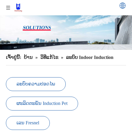
ເຈົ້າຢູ່ນີ້:
ບ້ານ
»
ວິທີແກ້ໄຂ
»
ລະບົບ Indoor Induction
ລະບົບຄວາມປອດໄພ
ຜະລິດຕະພັນ Induction Pet
ເລນ Fresnel