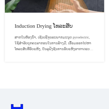
Induction Drying ໂທລະສັບ
ສາກໃນຫ້ອງນ້ຳ, ເຊັນເຊີຈຸນລະພາກມະນຸດ pyroelectric,
ໃຊ້ສຳລັບບຸກຄະລາກອນໃນການລ້າງມື, ເອື້ອມອອກໄປຫາ
ໂທລະສັບທີ່ອົບແຫ້ງ, ບັນລຸຟັງຊັນການອົບແຫ້ງອາກາດແບບ
contactless ອັດຕະໂນມັດ, ແລະປິດຟັງຊັນໂທລະສັບທີ່ອົບ
ແຫ້ງໂດຍອັດຕະໂນມັດເມື່ອມືອອກໄປ.