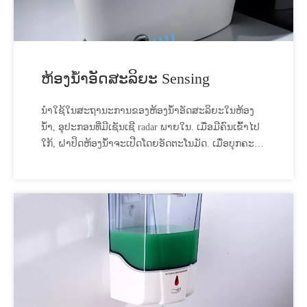
ຫ້ອງນໍ້າອັດສະລິຍະ Sensing
ນໍາໃຊ້ໃນສະຖານະການຂອງຫ້ອງນ້ໍາອັດສະລິຍະໃນຫ້ອງ
ນ້ໍາ, ອຸປະກອນທີ່ມີເຊັນເຊີ radar ພາຍໃນ. ເມື່ອມີຄົນເຂົ້າໄປ
ໃກ້, ຝາປິດຫ້ອງນ້ຳຈະເປີດໂດຍອັດຕະໂນມັດ. ເມື່ອບຸກຄະລາ
ກອນອອກໄປ, ຝາປິດຫ້ອງນ້ຳຈະຖືກປິດໂດຍອັດຕະໂນມັດ
ແລະຂ້າເຊື້ອ, ໃນໂໝດສະແຕນບາຍທີ່ມີພະລັງງານຕໍ່າ.