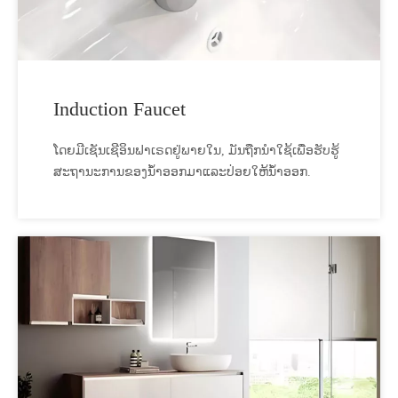
Induction Faucet
ໂດຍມີເຊັນເຊີອິນຟາເຣດຢູ່ພາຍໃນ, ມັນຖືກນໍາໃຊ້ເພື່ອຮັບຮູ້
ສະຖານະການຂອງນ້ໍາອອກມາແລະປ່ອຍໃຫ້ນ້ໍາອອກ.