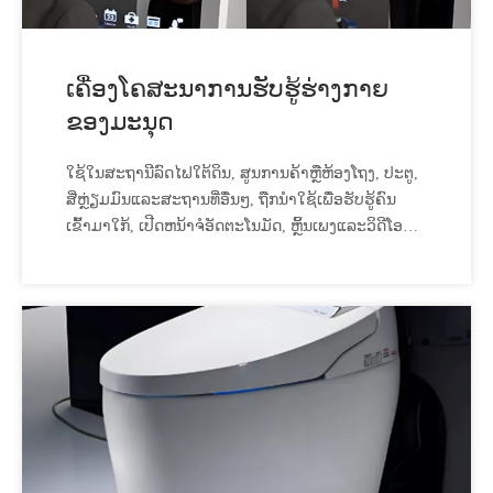
ເຄື່ອງໂຄສະນາການຮັບຮູ້ຮ່າງກາຍ
ຂອງມະນຸດ
ໃຊ້ໃນສະຖານີລົດໄຟໃຕ້ດິນ, ສູນການຄ້າຫຼືຫ້ອງໂຖງ, ປະຕູ,
ສີ່ຫຼ່ຽມມົນແລະສະຖານທີ່ອື່ນໆ, ຖືກນໍາໃຊ້ເພື່ອຮັບຮູ້ຄົນ
ເຂົ້າມາໃກ້, ເປີດຫນ້າຈໍອັດຕະໂນມັດ, ຫຼິ້ນເພງແລະວິດີໂອ
ອັດຕະໂນມັດ, ແລະເຂົ້າໄປໃນຮູບແບບການນອນໃນເວລາທີ່
ບໍ່ມີໃຜເຂົ້າມາໃກ້.