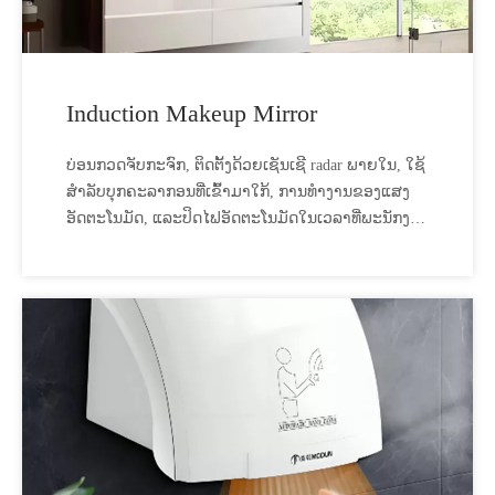
Induction Makeup Mirror
ບ່ອນກວດຈັບກະຈົກ, ຕິດຕັ້ງດ້ວຍເຊັນເຊີ radar ພາຍໃນ, ໃຊ້
ສໍາລັບບຸກຄະລາກອນທີ່ເຂົ້າມາໃກ້, ການທໍາງານຂອງແສງ
ອັດຕະໂນມັດ, ແລະປິດໄຟອັດຕະໂນມັດໃນເວລາທີ່ພະນັກງານ
ອອກ.