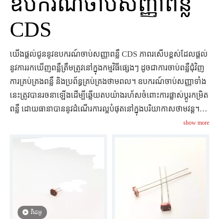
ឧបករណ៍ចាប់សញ្ញាពន្លឺ
CDS
យើងផ្តល់ជូននូវឧបករណ៍ចាប់សញ្ញាពន្លឺ CDS ភាពរសើបខ្ពស់ដែលផ្តល់
នូវការរកឃើញពន្លឺត្រឹមត្រូវនៅក្នុងកម្មវិធីផ្សេងៗ ដូចជាការចាប់ពន្លឺជុំវិញ
ការគ្រប់គ្រងពន្លឺ និងប្រព័ន្ធគ្រប់គ្រងថាមពល។ ឧបករណ៍ចាប់សញ្ញាទាំង
នេះត្រូវបានរចនាឡើងដើម្បីឆ្លើយតបយ៉ាងរហ័សចំពោះការផ្លាស់ប្តូរកម្រិត
ពន្លឺ ដោយធានាបាននូវដំណើរការល្អបំផុតនៅក្នុងបរិយាកាសថាមវន្ត។
ឧបករណ៍ចាប់សញ្ញាពន្លឺ CDS របស់យើងមាននៅក្នុងការកំណត់រចនា
show more
សម្ព័ន្ធផ្សេងៗ ជាមួយនឹងជម្រើសដែលអាចប្ដូរតាមបំណងដើម្បីបំពេញ
តាមតម្រូវការជាក់លាក់របស់អ្នក។ ស្វែងយល់ពីរបៀបដែលឧបករណ៍ចាប់
សញ្ញារបស់យើងអាចកែលម្អគម្រោងរបស់អ្នកដោយផ្តល់នូវការរកឃើញ
ពន្លឺដែលអាចទុកចិត្តបាន និងច្បាស់លាស់។
វីដេអូ