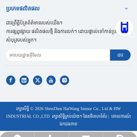
ប្រភេទផលិតផល
ជាវព្រឹត្តិប័ត្រព័ត៌មានរបស់យើង។
ការផ្សព្វផ្សាយ ផលិតផលថ្មី និងការលក់។ ដោយផ្ទាល់ទៅកាន់ប្រអប់
សំបុត្ររបស់អ្នក។
ជាវ
រក្សាសិទ្ធិ ©
2026
ShenZhen HaiWang Sensor Co., Ltd.& HW
INDUSTRIAL CO.,LTD. រក្សាសិទ្ធិគ្រប់យ៉ាង។
ផែនទីគេហទំព័រ
|
គោលការណ៍
ឯកជនភាព