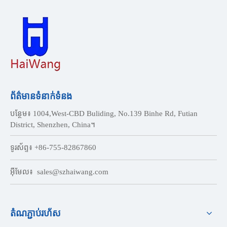
ព័ត៌មានទំនាក់ទំនង
បន្ថែម៖ 1004,West-CBD Buliding, No.139 Binhe Rd, Futian
District, Shenzhen, China។
ទូរស័ព្ទ៖ +86-755-82867860
អ៊ីមែល៖
sales@szhaiwang.com
តំណភ្ជាប់រហ័ស