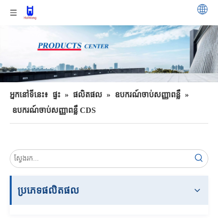
អ្នកនៅទីនេះ៖
ផ្ទះ
»
ផលិតផល
»
ឧបករណ៍ចាប់សញ្ញាពន្លឺ
»
ឧបករណ៍ចាប់សញ្ញាពន្លឺ CDS
ប្រភេទផលិតផល