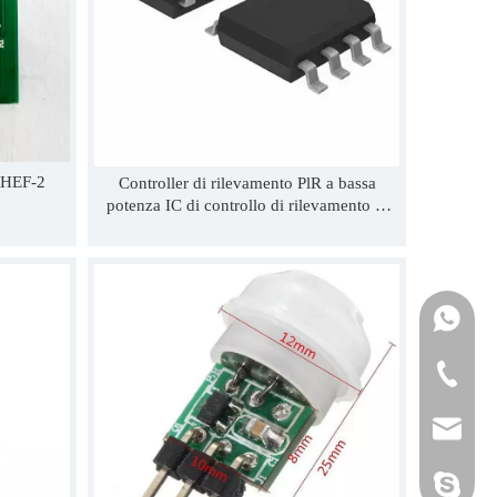
SHEF-2
Controller di rilevamento PlR a bassa
potenza IC di controllo di rilevamento di
infrarossi passivi (PIR) IC di controllo di
rilevamento PIR HR008 SOP-8pin
Sig.ra D
Sig.ra C
+86-755-
sales@sz
hwszhaiw