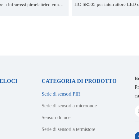
HC-SR505 per interruttore LED 
e a infrarossi piroelettrico con
di ritardo di 2 secondi
distanza di 10 m
»
Is
VELOCI
CATEGORIA DI PRODOTTO
Pr
Serie di sensori PIR
ca
Serie di sensori a microonde
Sensori di luce
Serie di sensori a termistore