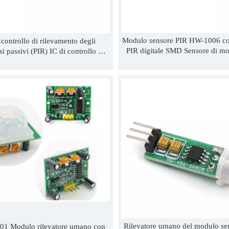
Modulo sensore PIR HW-1006 co
 controllo di rilevamento degli
PIR digitale SMD Sensore di m
si passivi (PIR) IC di controllo di
umano per interruttore LED con d
ento PIR BISS0001 SOP-16 JX IC
5 m
JX BISS0001
Rilevatore umano del modulo se
1 Modulo rilevatore umano con