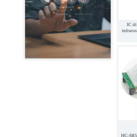
IC di
infraros
rilevam
HC-SR50