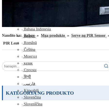
Bahasa Melayu
ဗမာစာ
தமிழ்
Filipino
Bahasa Indonesia
Nandito ka:
Bahay
»
Mga produkto
»
Serye ng PIR Sensor
magyar
Română
PIR Lens
Čeština
Монгол
қазақ
Српски
हिन्दी
فارسی
Kiswahili
KATEGORYA NG PRODUKTO
Slovenčina
Slovenščina