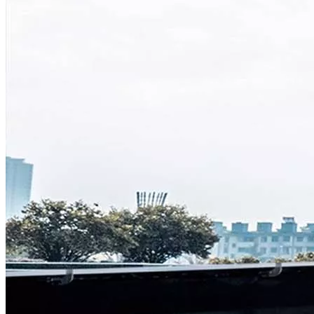
Français
Русский
Español
Português
Deutsch
italiano
日本語
한국어
Nederlands
Tiếng Việt
ไทย
Polski
Türkçe
አማርኛ
ພາສາລາວ
ភាសាខ្មែរ