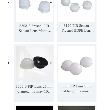
8120 PIR Sensor
8308-5 Fresnel PIR
Fresnel HDPE Lens
Sensor Lens Motion
Motion Light Switch
Light Switch Lens 5m
Lens 5m ang layo
ang layo
8090 PIR Lens 9mm
8003-3 PIR Lens 25mm
focal length na may 8m
diameter na may 10m
distance Motion Light
distance Motion Light
Switch Lens
Switch Lens