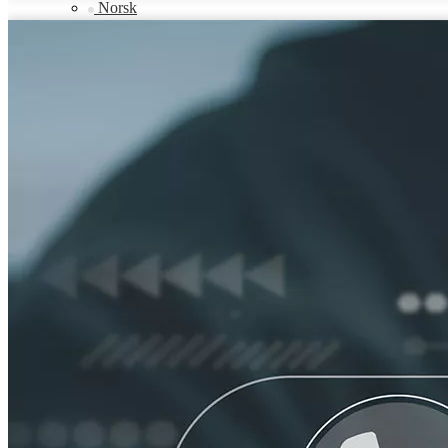
Norsk
Svenska
українська
Ελληνικά
Suomi
Հայերեն
עברית
Latine
Dansk
اردو
Shqip
বাংলা
Hrvatski
Afrikaans
Gaeilge
Eesti keel