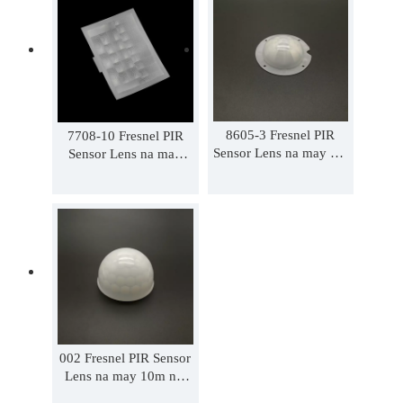
8605-3 Fresnel PIR
7708-10 Fresnel PIR
Sensor Lens na may 8m
Sensor Lens na may
na distansya 360
16m na distansya ng
degree 15mm focal
Motion Light Switch
length
Lens na rectangle lens
002 Fresnel PIR Sensor
Lens na may 10m na ​​
distansya 120 degree