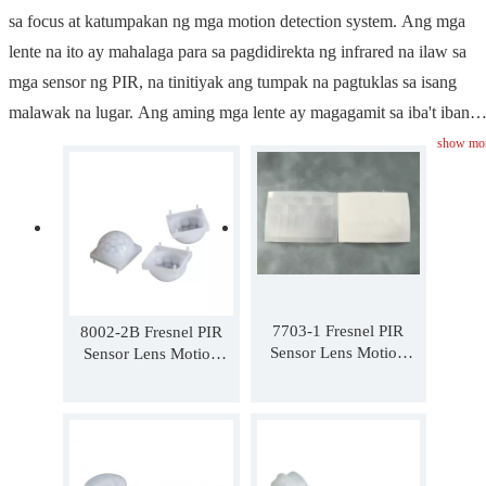
sa focus at katumpakan ng mga motion detection system. Ang mga
lente na ito ay mahalaga para sa pagdidirekta ng infrared na ilaw sa
mga sensor ng PIR, na tinitiyak ang tumpak na pagtuklas sa isang
malawak na lugar. Ang aming mga lente ay magagamit sa iba't ibang
mga configuration upang umangkop sa iba't ibang mga application,
show mo
mula sa seguridad hanggang sa mga device na nakakatipid sa enerhiy
Para sa mga proyektong nangangailangan ng mga partikular na
disenyo ng lens, nag-aalok kami ng mga nako-customize na solusyon.
Makipag-ugnayan sa amin upang matutunan kung paano mapapahus
ng aming mga PIR Lenses ang pagganap at pagiging maaasahan ng
iyong mga sistema ng pagtuklas.
7703-1 Fresnel PIR
8002-2B Fresnel PIR
Sensor Lens Motion
Sensor Lens Motion
Light Switch Lens
Light Switch Lens
rectangle lens